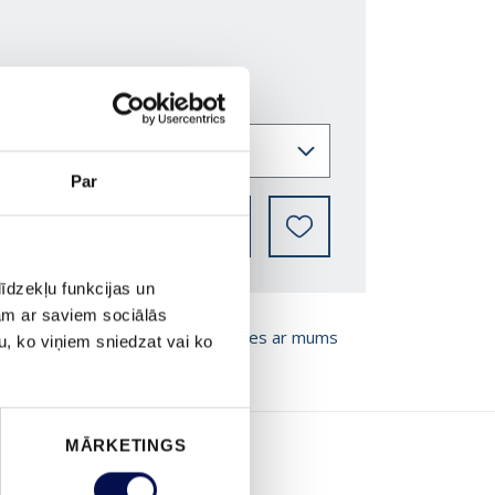
Par
KUR IEGĀDĀTIES
īdzekļu funkcijas un
jam ar saviem sociālās
T BROŠŪRU
Sazinies ar mums
u, ko viņiem sniedzat vai ko
MĀRKETINGS