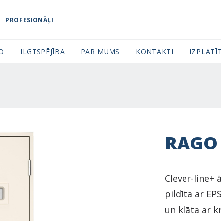
PROFESIONĀĻI
FO
ILGTSPĒJĪBA
PAR MUMS
KONTAKTI
IZPLATĪT
RAGO
Clever-line+ 
pildīta ar EP
un klāta ar k