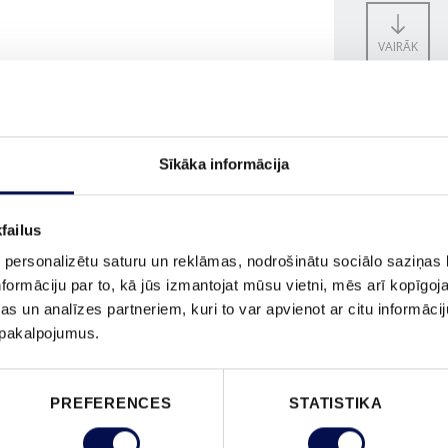
VAIRĀK
IZMĒRS
Sīkāka informācija
failus
 personalizētu saturu un reklāmas, nodrošinātu sociālo saziņas l
formāciju par to, kā jūs izmantojat mūsu vietni, mēs arī kopīgo
PASŪTĪ
s un analīzes partneriem, kuri to var apvienot ar citu informācij
u pakalpojumus.
PREFERENCES
STATISTIKA
ĪPAŠĪBAS