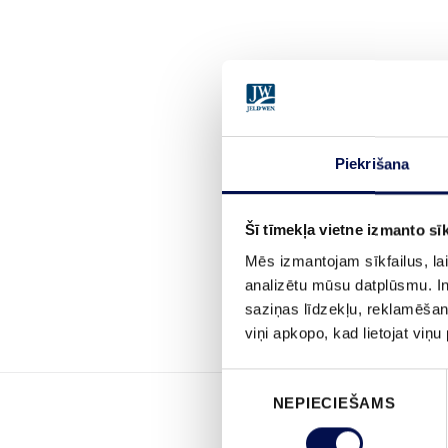
Piekrišana
Šī tīmekļa vietne izmanto sīk
Mēs izmantojam sīkfailus, lai
analizētu mūsu datplūsmu. In
saziņas līdzekļu, reklamēšana
viņi apkopo, kad lietojat viņ
Piekrišanas
NEPIECIEŠAMS
izvēle