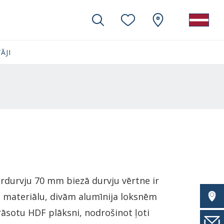
ĀJI
ārdurvju 70 mm biezā durvju vērtne ir
S materiālu, divām alumīnija loksnēm
rāsotu HDF plāksni, nodrošinot ļoti