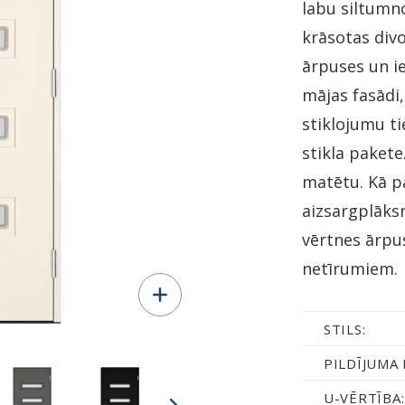
labu siltumno
krāsotas div
ārpuses un ie
mājas fasādi,
stiklojumu t
stikla pakete
matētu. Kā p
aizsargplāks
vērtnes ārpu
netīrumiem.
STILS:
PILDĪJUMA 
U-VĒRTĪBA: