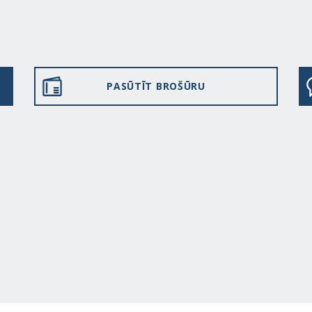
PASŪTĪT BROŠŪRU