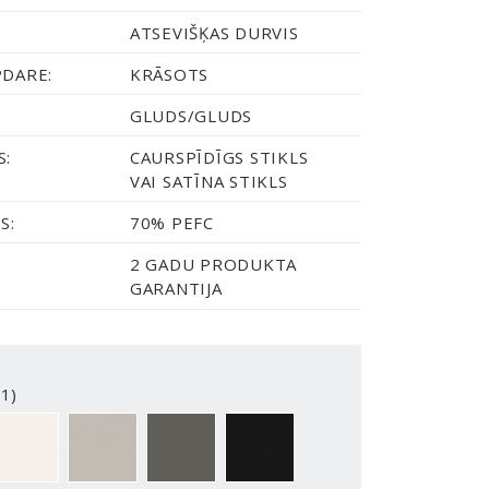
ATSEVIŠĶAS DURVIS
PDARE:
KRĀSOTS
GLUDS/GLUDS
S:
CAURSPĪDĪGS STIKLS
VAI SATĪNA STIKLS
S:
70% PEFC
2 GADU PRODUKTA
GARANTIJA
1)
2-Y
NCS S0500-N
NCS S3502-Y
NCS S7000-N
NCS S9000-N