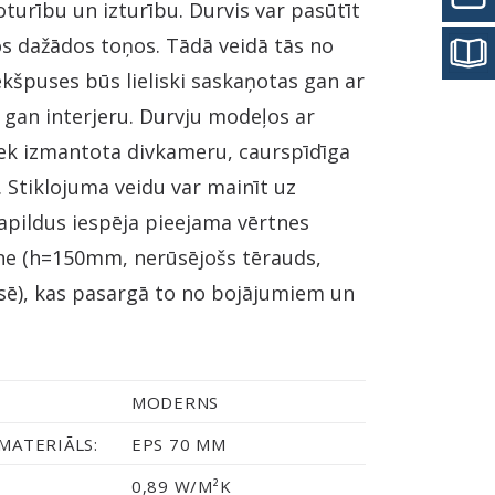
turību un izturību. Durvis var pasūtīt
os dažādos toņos. Tādā veidā tās no
kšpuses būs lieliski saskaņotas gan ar
 gan interjeru. Durvju modeļos ar
iek izmantota divkameru, caurspīdīga
. Stiklojuma veidu var mainīt uz
apildus iespēja pieejama vērtnes
ne (h=150mm, nerūsējošs tērauds,
sē), kas pasargā to no bojājumiem un
MODERNS
MATERIĀLS:
EPS 70 MM
0,89 W/M²K