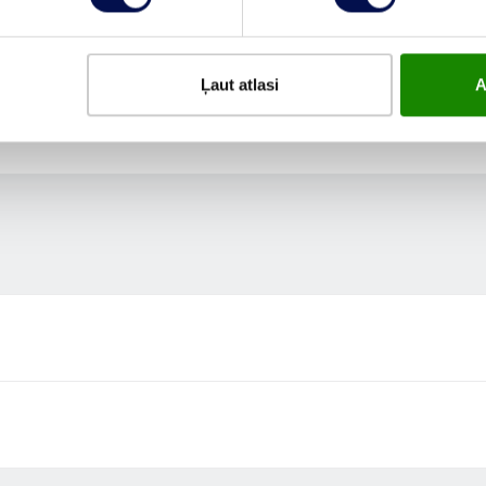
Ļaut atlasi
A