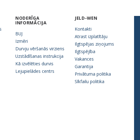
NODERĪGA
JELD-WEN
INFORMĀCIJA
s
Kontakti
BUJ
Atrast izplatītāju
Izmēri
Ilgtspējas ziņojums
Durvju vēršanās virziens
Ilgtspējība
Uzstādīšanas instrukcija
Vakances
Kā izvēlēties durvis
Garantija
Lejupielādes centrs
Privātuma politika
Sīkfailu politika