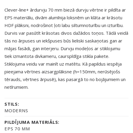
Clever-line+ ārdurvju 70 mm biezā durvju vērtne ir pildīta ar
EPS materiālu, divām alumīnija loksnēm un klāta ar krāsotu
HDF plāksni, nodrošinot ļoti labu siltumnoturību un izturību.
Durvis var pasūtīt krāsotas divos dažādos toņos. Tādā veidā
tās no ārpuses un iekšpuses būs lieliski saskaņotas gan ar
mājas fasādi, gan interjeru. Durvju modeļos ar stiklojumu
tiek izmantota divkameru, caurspīdīga stikla pakete.
Stiklojuma veidu var mainīt uz matētu. Kā papildus iespēja
pieejama vērtnes aizsargplāksne (h=150mm, nerūsējošs
tērauds, vērtnes ārpusē), kas pasargā to no bojājumiem un
netīrumiem.
STILS:
MODERNS
PILDĪJUMA MATERIĀLS:
EPS 70 MM