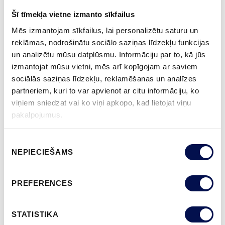
Šī tīmekļa vietne izmanto sīkfailus
APDARE (11)
Mēs izmantojam sīkfailus, lai personalizētu saturu un
NCS S0502-Y
NCS S0500-N
NCS S3502-Y
NCS S7000-N
NCS S9000-N
reklāmas, nodrošinātu sociālo saziņas līdzekļu funkcijas
un analizētu mūsu datplūsmu. Informāciju par to, kā jūs
izmantojat mūsu vietni, mēs arī kopīgojam ar saviem
sociālās saziņas līdzekļu, reklamēšanas un analīzes
partneriem, kuri to var apvienot ar citu informāciju, ko
VAIRĀK
viņiem sniedzat vai ko viņi apkopo, kad lietojat viņu
pakalpojumus.
IZMĒRS
Piekrišanas
NEPIECIEŠAMS
izvēle
KUR IEGĀDĀTIES
PREFERENCES
STATISTIKA
PASŪTĪT BROŠŪRU
Sazinies ar mums