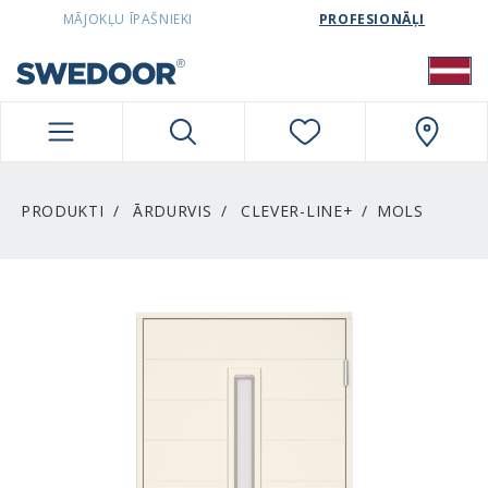
SWEDOORLATVIA NAVIGATION
MĀJOKĻU ĪPAŠNIEKI
PROFESIONĀĻI
PRODUKTI
ĀRDURVIS
CLEVER-LINE+
MOLS