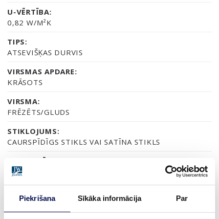
U-VĒRTĪBA:
0,82 W/M²K
TIPS:
ATSEVIŠĶAS DURVIS
VIRSMAS APDARE:
KRĀSOTS
VIRSMA:
FRĒZĒTS/GLUDS
STIKLOJUMS:
CAURSPĪDĪGS STIKLS VAI SATĪNA STIKLS
SERTIFIKĀTS:
70% PEFC
GARANTIJA:
Piekrišana
Sīkāka informācija
Par
2 GADU PRODUKTA GARANTIJA