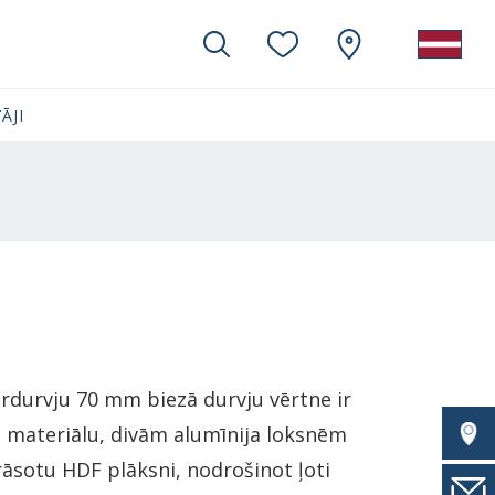
ĀJI
ārdurvju 70 mm biezā durvju vērtne ir
S materiālu, divām alumīnija loksnēm
rāsotu HDF plāksni, nodrošinot ļoti