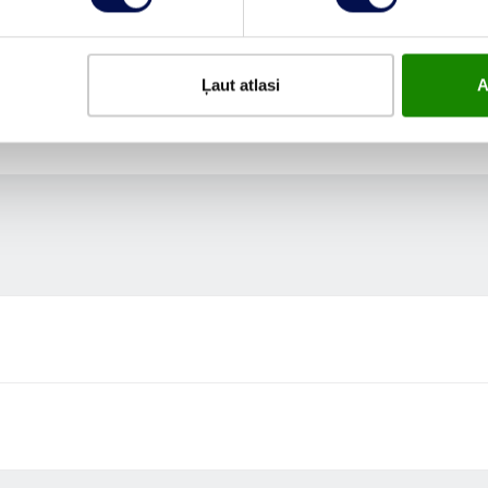
Ļaut atlasi
A