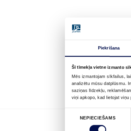
Piekrišana
Šī tīmekļa vietne izmanto sīk
Mēs izmantojam sīkfailus, lai
analizētu mūsu datplūsmu. In
saziņas līdzekļu, reklamēšana
viņi apkopo, kad lietojat viņ
Piekrišanas
NEPIECIEŠAMS
izvēle