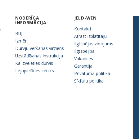
NODERĪGA
JELD-WEN
INFORMĀCIJA
s
Kontakti
BUJ
Atrast izplatītāju
Izmēri
Ilgtspējas ziņojums
Durvju vēršanās virziens
Ilgtspējība
Uzstādīšanas instrukcija
Vakances
Kā izvēlēties durvis
Garantija
Lejupielādes centrs
Privātuma politika
Sīkfailu politika