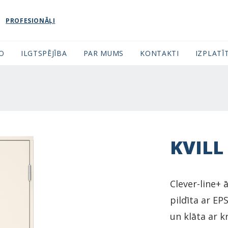
PROFESIONĀĻI
FO
ILGTSPĒJĪBA
PAR MUMS
KONTAKTI
IZPLATĪT
KVILL
Clever-line+ 
pildīta ar EP
un klāta ar k