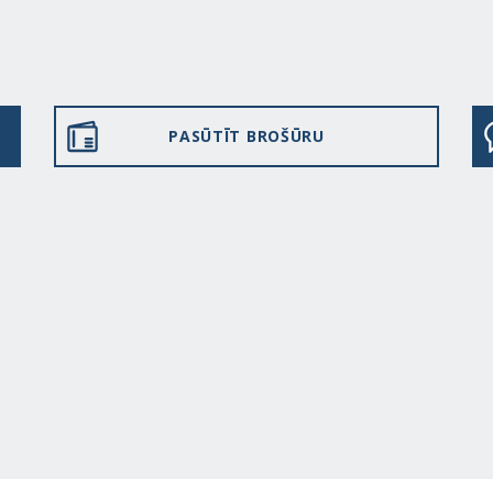
PASŪTĪT BROŠŪRU