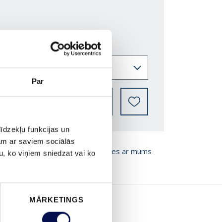
Par
KUR IEGĀDĀTIES
īdzekļu funkcijas un
jam ar saviem sociālās
T BROŠŪRU
Sazinies ar mums
u, ko viņiem sniedzat vai ko
MĀRKETINGS