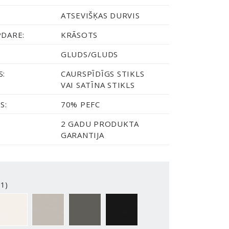
ATSEVIŠĶAS DURVIS
PDARE:
KRĀSOTS
GLUDS/GLUDS
S:
CAURSPĪDĪGS STIKLS
VAI SATĪNA STIKLS
S:
70% PEFC
2 GADU PRODUKTA
GARANTIJA
1)
2-Y
NCS S0500-N
NCS S3502-Y
NCS S7000-N
NCS S9000-N