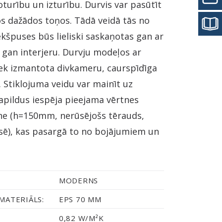
turību un izturību. Durvis var pasūtīt
os dažādos toņos. Tādā veidā tās no
kšpuses būs lieliski saskaņotas gan ar
 gan interjeru. Durvju modeļos ar
iek izmantota divkameru, caurspīdīga
. Stiklojuma veidu var mainīt uz
apildus iespēja pieejama vērtnes
ne (h=150mm, nerūsējošs tērauds,
sē), kas pasargā to no bojājumiem un
MODERNS
MATERIĀLS:
EPS 70 MM
0,82 W/M²K