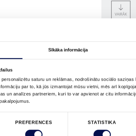
VAIRĀK
IZMĒRS
Sīkāka informācija
failus
 personalizētu saturu un reklāmas, nodrošinātu sociālo saziņas l
formāciju par to, kā jūs izmantojat mūsu vietni, mēs arī kopīgo
PASŪTĪ
s un analīzes partneriem, kuri to var apvienot ar citu informācij
u pakalpojumus.
PREFERENCES
STATISTIKA
ĪPAŠĪBAS