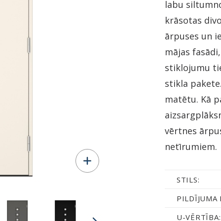
labu siltumno
krāsotas div
ārpuses un ie
mājas fasādi,
stiklojumu t
stikla pakete
matētu. Kā p
aizsargplāks
vērtnes ārpu
netīrumiem.
STILS:
PILDĪJUMA 
U-VĒRTĪBA: