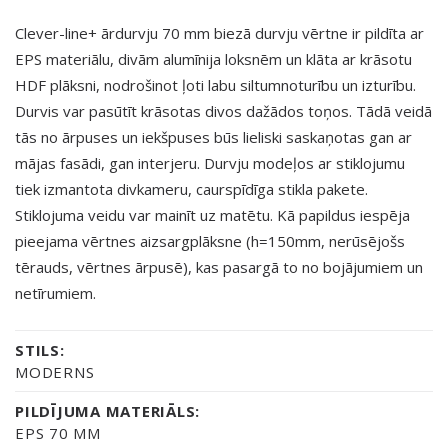
Clever-line+ ārdurvju 70 mm biezā durvju vērtne ir pildīta ar
EPS materiālu, divām alumīnija loksnēm un klāta ar krāsotu
HDF plāksni, nodrošinot ļoti labu siltumnoturību un izturību.
Durvis var pasūtīt krāsotas divos dažādos toņos. Tādā veidā
tās no ārpuses un iekšpuses būs lieliski saskaņotas gan ar
mājas fasādi, gan interjeru. Durvju modeļos ar stiklojumu
tiek izmantota divkameru, caurspīdīga stikla pakete.
Stiklojuma veidu var mainīt uz matētu. Kā papildus iespēja
pieejama vērtnes aizsargplāksne (h=150mm, nerūsējošs
tērauds, vērtnes ārpusē), kas pasargā to no bojājumiem un
netīrumiem.
STILS:
MODERNS
PILDĪJUMA MATERIĀLS:
EPS 70 MM