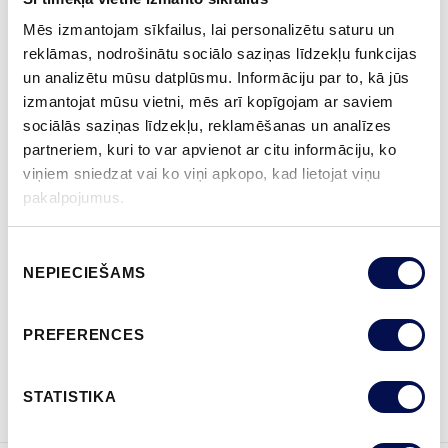
NCS S0502-Y
NCS S0500-N
NCS S3502-Y
NCS S7000-N
NCS S9000-N
Mēs izmantojam sīkfailus, lai personalizētu saturu un
reklāmas, nodrošinātu sociālo saziņas līdzekļu funkcijas
un analizētu mūsu datplūsmu. Informāciju par to, kā jūs
izmantojat mūsu vietni, mēs arī kopīgojam ar saviem
VAIRĀK
sociālās saziņas līdzekļu, reklamēšanas un analīzes
partneriem, kuri to var apvienot ar citu informāciju, ko
IZMĒRS
viņiem sniedzat vai ko viņi apkopo, kad lietojat viņu
pakalpojumus.
Piekrišanas
NEPIECIEŠAMS
izvēle
KUR IEGĀDĀTIES
PREFERENCES
PASŪTĪT BROŠŪRU
Sazinies ar mums
STATISTIKA