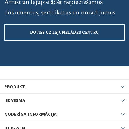
Atrast un lejupielādēt nepieciešamos
dokumentus, sertifikātus un norādījumus
DOTIES UZ LEJUPIELĀDES CENTRU
PRODUKTI
IEDVESMA
NODERĪGA INFORMĀCIJA
JELD-WEN