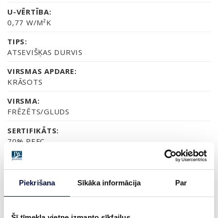
U-VĒRTĪBA:
0,77 W/M²K
TIPS:
ATSEVIŠĶAS DURVIS
VIRSMAS APDARE:
KRĀSOTS
VIRSMA:
FRĒZĒTS/GLUDS
SERTIFIKĀTS:
70% PEFC
GARANTIJA:
2 GADU PRODUKTA GARANTIJA
Piekrišana
Sīkāka informācija
Par
APDARE (11)
Šī tīmekļa vietne izmanto sīkfailus