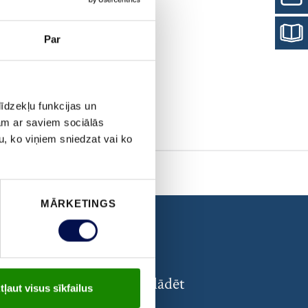
Par
īdzekļu funkcijas un
jam ar saviem sociālās
u, ko viņiem sniedzat vai ko
MĀRKETINGS
DOKUMENTI
Atrast un lejupielādēt
tļaut visus sīkfailus