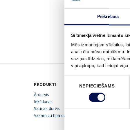
Piekrišana
Šī tīmekļa vietne izmanto sīk
Mēs izmantojam sīkfailus, lai
analizētu mūsu datplūsmu. In
saziņas līdzekļu, reklamēšana
viņi apkopo, kad lietojat viņ
Piekrišanas
PRODUKTI
IEDVESMA
NEPIECIEŠAMS
izvēle
Ārdurvis
Katalogi un cenu lapa
Iekšdurvis
Attēlu galerija
Saunas durvis
Swedoor blogs
Vasarnīcu tipa durvis