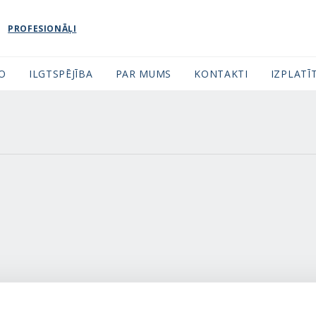
PROFESIONĀĻI
FO
ILGTSPĒJĪBA
PAR MUMS
KONTAKTI
IZPLATĪT