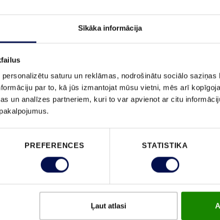
Sīkāka informācija
failus
 personalizētu saturu un reklāmas, nodrošinātu sociālo saziņas l
formāciju par to, kā jūs izmantojat mūsu vietni, mēs arī kopīgo
s un analīzes partneriem, kuri to var apvienot ar citu informācij
u pakalpojumus.
NODERĪGA
JELD-WEN
PREFERENCES
STATISTIKA
INFORMĀCIJA
s
Kontakti
BUJ
Atrast izplatītāju
Izmēri
Ilgtspējas ziņojums
Durvju vēršanās virziens
Ilgtspējība
Uzstādīšanas instrukcija
Ļaut atlasi
A
Vakances
Kā izvēlēties durvis
Garantija