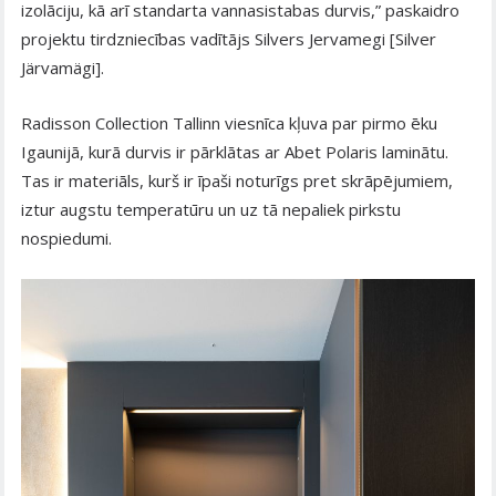
izolāciju, kā arī standarta vannasistabas durvis,” paskaidro
projektu tirdzniecības vadītājs Silvers Jervamegi [Silver
Järvamägi].
Radisson Collection Tallinn viesnīca kļuva par pirmo ēku
Igaunijā, kurā durvis ir pārklātas ar Abet Polaris laminātu.
Tas ir materiāls, kurš ir īpaši noturīgs pret skrāpējumiem,
iztur augstu temperatūru un uz tā nepaliek pirkstu
nospiedumi.