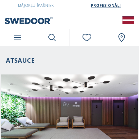
SWEDOORLATVIA NAVIGATION
MĀJOKĻU ĪPAŠNIEKI
PROFESIONĀĻI
ATSAUCE