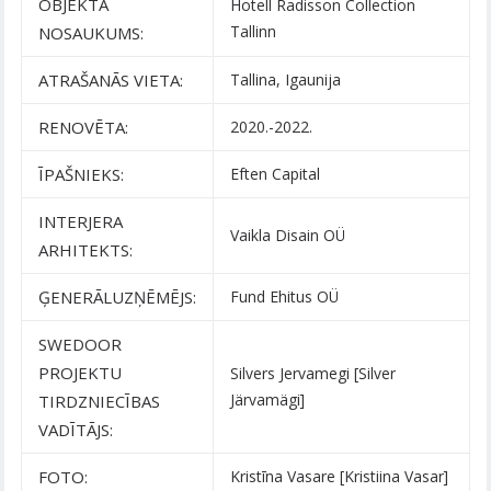
OBJEKTA
Hotell Radisson Collection
Tallinn
NOSAUKUMS:
ATRAŠANĀS VIETA:
Tallina, Igaunija
RENOVĒTA:
2020.-2022.
ĪPAŠNIEKS:
Eften Capital
INTERJERA
Vaikla Disain OÜ
ARHITEKTS:
ĢENERĀLUZŅĒMĒJS:
Fund Ehitus OÜ
SWEDOOR
PROJEKTU
Silvers Jervamegi [Silver
Järvamägi]
TIRDZNIECĪBAS
VADĪTĀJS:
FOTO:
Kristīna Vasare [Kristiina Vasar]