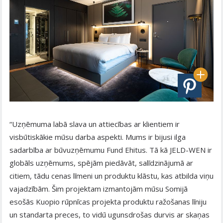
“Uzņēmuma labā slava un attiecības ar klientiem ir
visbūtiskākie mūsu darba aspekti. Mums ir bijusi ilga
sadarbība ar būvuzņēmumu Fund Ehitus. Tā kā JELD-WEN ir
globāls uzņēmums, spējām piedāvāt, salīdzinājumā ar
citiem, tādu cenas līmeni un produktu klāstu, kas atbilda viņu
vajadzībām. Šim projektam izmantojām mūsu Somijā
esošās Kuopio rūpnīcas projekta produktu ražošanas līniju
un standarta preces, to vidū ugunsdrošas durvis ar skaņas