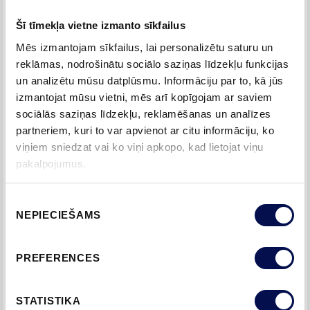
Vienlaikus šis projekts mums izvirzīja vairākus
Šī tīmekļa vietne izmanto sīkfailus
izaicinājumus, īpaši saistībā ar piegādēm. Mūsu ražošanas
vienības nesaņēma laminātus un citus durvju komponentus
Mēs izmantojam sīkfailus, lai personalizētu saturu un
reklāmas, nodrošinātu sociālo saziņas līdzekļu funkcijas
paredzētajā laikā, kas nozīmēja, ka sākotnējie piegādes laiki
un analizētu mūsu datplūsmu. Informāciju par to, kā jūs
kavējās. Uzstādīšanas laikā saskārāmies ar vēl vienu
izmantojat mūsu vietni, mēs arī kopīgojam ar saviem
pārbaudījumu. Uzstādītājiem bija jāpārvietojas uz augšu un
sociālās saziņas līdzekļu, reklamēšanas un analīzes
leju 25 stāvus augstā ēkā, kurā nebija lifta. Turklāt dažu
partneriem, kuri to var apvienot ar citu informāciju, ko
durvju izmēri bija jāpielāgo, lai tās būtu piemērotas
viņiem sniedzat vai ko viņi apkopo, kad lietojat viņu
dažādām nestandarta izmēra sienu ailām, jo viesnīca tapa
pakalpojumus.
90. gados.
Piekrišanas
Viesnīca, kuru iepriekš sauca Radisson Blu Sky Hotel Tallinn,
NEPIECIEŠAMS
izvēle
pēc renovācijas tika pārdēvēta par Radisson Collection
Tallinn. 104,8 metrus augstajā ēkā ir 287 numuri, restorāni,
PREFERENCES
konferenču centrs, kā arī spa un fitnesa zona. Šī ir Tallinas
trešā un pirmā pēc neatkarības atjaunošanas uzbūvētā
viesnīca-debesskrāpis.
STATISTIKA