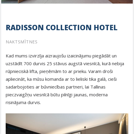
RADISSON COLLECTION HOTEL
NAKTSMĪTNES
Kad mums izvirzīja aizraujošu izaicinājumu piegādāt un
uzstādīt 700 durvis 25 stāvus augstā viesnīcā, kurā nebija
rūpnieciskā lifta, pieņēmām to ar prieku. Varam droši
apliecināt, ka mūsu komanda ar to lieliski tika galā, cieši
sadarbojoties ar būvniecības partneri, lai Tallinas
pieczvaigžņu viesnīcā būtu pilnīgi jaunas, moderna
risinājuma durvis.