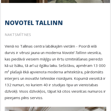
NOVOTEL TALLINN
NAKTSMĪTNES
Vienā no Tallinas centra labākajām vietām - Poordi ielā
durvis ir vērusi jauna un moderna
Novotel Tallinn v
iesnīca,
kas piedāvā viesiem mājīgu un ērtu izmitināšanas pieredzi
kā uz īsāku, tā arī uz ilgāku laiku. Sešstāvu, apmēram 13 000
m² plašajā ēkā apvienota moderna arhitektūra, pārdomāts
interjers un inovatīvi tehniskie risinājumi. Kopumā viesnīcā ir
132 numuri, no kuriem 40 ir studijas tipa un vienistabas
dzīvokļi. Visos dzīvokļos, tāpat kā citos viesnīcas numuros ir
pieejams pilns serviss.