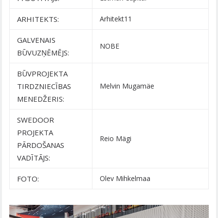
ARHITEKTS:
Arhitekt11
GALVENAIS
NOBE
BŪVUZŅĒMĒJS:
BŪVPROJEKTA
TIRDZNIECĪBAS
Melvin Mugamäe
MENEDŽERIS:
SWEDOOR
PROJEKTA
Reio Mägi
PĀRDOŠANAS
VADĪTĀJS:
FOTO:
Olev Mihkelmaa