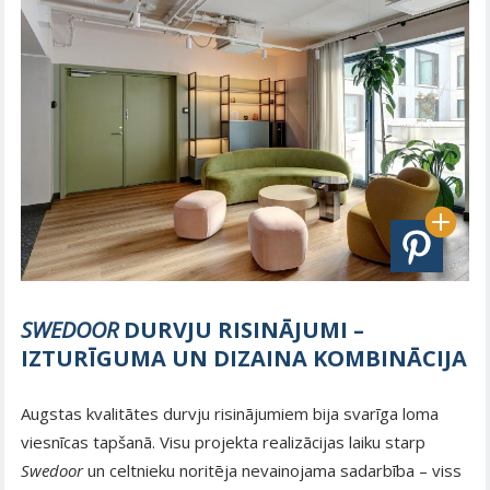
SWEDOOR
DURVJU RISINĀJUMI –
IZTURĪGUMA UN DIZAINA KOMBINĀCIJA
Augstas kvalitātes durvju risinājumiem bija svarīga loma
viesnīcas tapšanā. Visu projekta realizācijas laiku starp
Swedoor
un celtnieku noritēja nevainojama sadarbība – viss