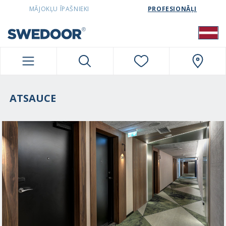
SWEDOORLATVIA NAVIGATION
MĀJOKĻU ĪPAŠNIEKI
PROFESIONĀĻI
ATSAUCE