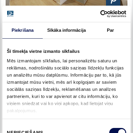
Tā kā viesnīcas telpas tiek intensīvi izmantotas,
Swedoor
ieteica izturīgas un nodilumizturīgas lamināta
Piekrišana
Sīkāka informācija
Par
durvis. Ne mazāk svarīgs bija arī durvju dizains: durvju
iekšpuse tika klāta ar elegantu baltu laminātu, savukārt no
Šī tīmekļa vietne izmanto sīkfailus
koridora puses izmantojām vienkrāsainu melnu lamināta
apdari, harmonizējošu ar telpu interjeru. Protams, ka
Mēs izmantojam sīkfailus, lai personalizētu saturu un
viesnīcas gadījumā nedrīkstēja aizmirst par skaņas izolāciju
reklāmas, nodrošinātu sociālo saziņas līdzekļu funkcijas
un analizētu mūsu datplūsmu. Informāciju par to, kā jūs
un ugunsdrošības prasībām, un šeit nekādi kompromisi
izmantojat mūsu vietni, mēs arī kopīgojam ar saviem
netika pieļauti.
sociālās saziņas līdzekļu, reklamēšanas un analīzes
partneriem, kuri to var apvienot ar citu informāciju, ko
viņiem sniedzat vai ko viņi apkopo, kad lietojat viņu
pakalpojumus.
Piekrišanas
NEPIECIEŠAMS