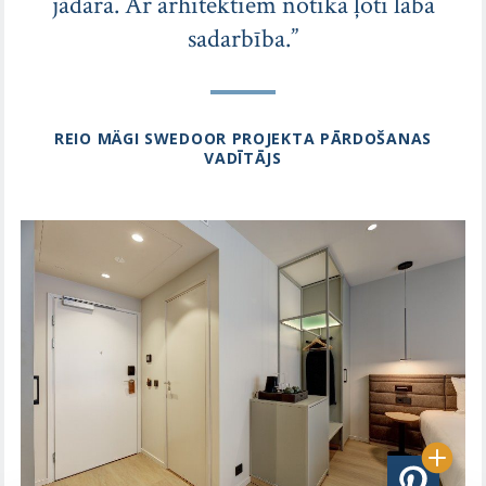
jādara. Ar arhitektiem notika ļoti laba
sadarbība.”
REIO MÄGI SWEDOOR PROJEKTA PĀRDOŠANAS
VADĪTĀJS