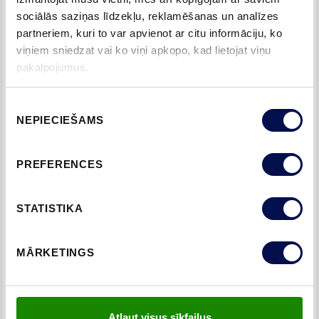
sociālās saziņas līdzekļu, reklamēšanas un analīzes
partneriem, kuri to var apvienot ar citu informāciju, ko
viņiem sniedzat vai ko viņi apkopo, kad lietojat viņu
pakalpojumus.
Piekrišanas
NEPIECIEŠAMS
izvēle
PREFERENCES
STATISTIKA
MĀRKETINGS
Atļaut visus sīkfailus