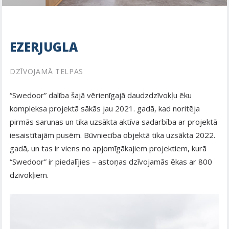
EZERJUGLA
DZĪVOJAMĀ TELPAS
“Swedoor” dalība šajā vērienīgajā daudzdzīvokļu ēku
kompleksa projektā sākās jau 2021. gadā, kad noritēja
pirmās sarunas un tika uzsākta aktīva sadarbība ar projektā
iesaistītajām pusēm. Būvniecība objektā tika uzsākta 2022.
gadā, un tas ir viens no apjomīgākajiem projektiem, kurā
“Swedoor” ir piedalījies – astoņas dzīvojamās ēkas ar 800
dzīvokļiem.