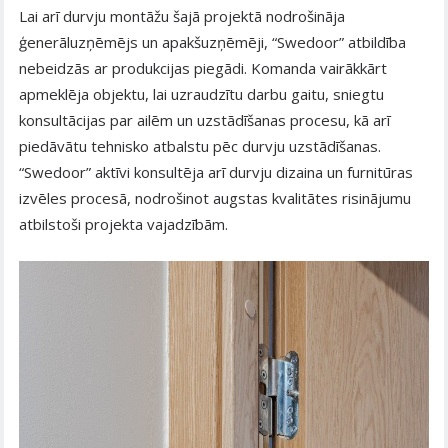
Lai arī durvju montāžu šajā projektā nodrošināja
ģenerāluzņēmējs un apakšuzņēmēji, “Swedoor” atbildība
nebeidzās ar produkcijas piegādi. Komanda vairākkārt
apmeklēja objektu, lai uzraudzītu darbu gaitu, sniegtu
konsultācijas par ailēm un uzstādīšanas procesu, kā arī
piedāvātu tehnisko atbalstu pēc durvju uzstādīšanas.
“Swedoor” aktīvi konsultēja arī durvju dizaina un furnitūras
izvēles procesā, nodrošinot augstas kvalitātes risinājumu
atbilstoši projekta vajadzībām.