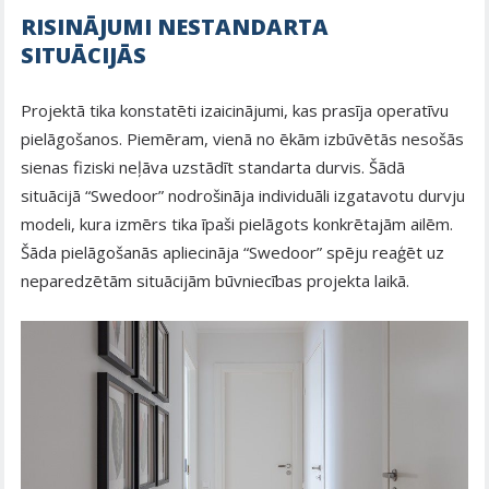
RISINĀJUMI NESTANDARTA
SITUĀCIJĀS
Projektā tika konstatēti izaicinājumi, kas prasīja operatīvu
pielāgošanos. Piemēram, vienā no ēkām izbūvētās nesošās
sienas fiziski neļāva uzstādīt standarta durvis. Šādā
situācijā “Swedoor” nodrošināja individuāli izgatavotu durvju
modeli, kura izmērs tika īpaši pielāgots konkrētajām ailēm.
Šāda pielāgošanās apliecināja “Swedoor” spēju reaģēt uz
neparedzētām situācijām būvniecības projekta laikā.