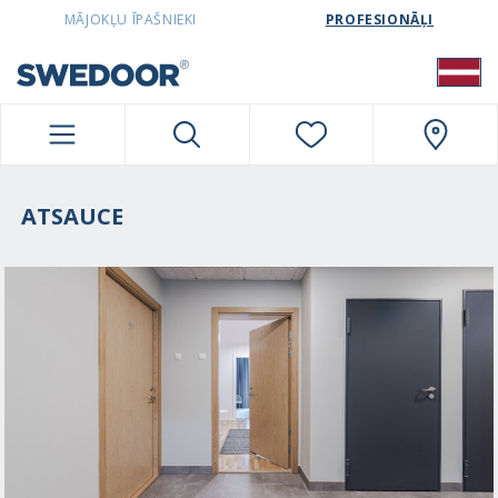
SWEDOORLATVIA NAVIGATION
MĀJOKĻU ĪPAŠNIEKI
PROFESIONĀĻI
ATSAUCE