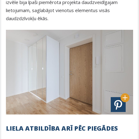
izvēle bija īpaši piemērota projekta daudzveidīgajam
lietojumam, saglabājot vienotus elementus visās
daudzdzīvokļu ēkās.
LIELA ATBILDĪBA ARĪ PĒC PIEGĀDES