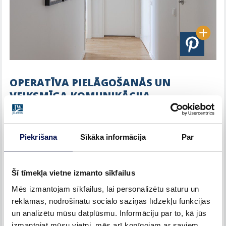
OPERATĪVA PIELĀGOŠANĀS UN
VEIKSMĪGA KOMUNIKĀCIJA
Liels uzsvars tika likts uz piegādes termiņu ievērošanu,
rūpīgu loģistikas plānošanu un savlaicīgu komunikāciju ar
Piekrišana
Sīkāka informācija
Par
rūpnīcu un piegādātājiem. Plānojuma īpatnību dēļ durvis tika
montētas cieši pie sienām, kas sarežģīja apdares darbu
Šī tīmekļa vietne izmanto sīkfailus
izpildi. Tika meklēti un ieviesti risinājumi sadarbībā ar citiem
projektā iesaistītajiem uzņēmumiem, lai nodrošinātu, ka
Mēs izmantojam sīkfailus, lai personalizētu saturu un
montāžas process un apdare tiek veikta precīzi un
reklāmas, nodrošinātu sociālo saziņas līdzekļu funkcijas
kvalitatīvi.
un analizētu mūsu datplūsmu. Informāciju par to, kā jūs
izmantojat mūsu vietni, mēs arī kopīgojam ar saviem