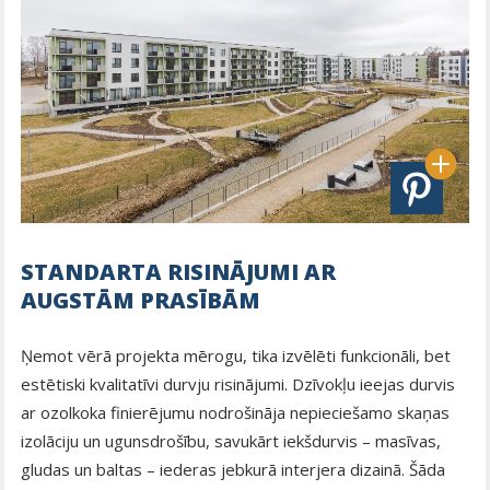
STANDARTA RISINĀJUMI AR
AUGSTĀM PRASĪBĀM
Ņemot vērā projekta mērogu, tika izvēlēti funkcionāli, bet
estētiski kvalitatīvi durvju risinājumi. Dzīvokļu ieejas durvis
ar ozolkoka finierējumu nodrošināja nepieciešamo skaņas
izolāciju un ugunsdrošību, savukārt iekšdurvis – masīvas,
gludas un baltas – iederas jebkurā interjera dizainā. Šāda