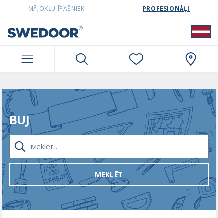
SWEDOORLATVIA NAVIGATION
MĀJOKĻU ĪPAŠNIEKI
PROFESIONĀĻI
BUJ
MEKLĒT...
MEKLĒT