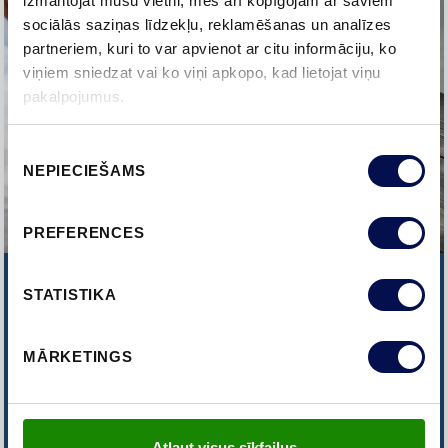
izmantojat mūsu vietni, mēs arī kopīgojam ar saviem
sociālās saziņas līdzekļu, reklamēšanas un analīzes
partneriem, kuri to var apvienot ar citu informāciju, ko
viņiem sniedzat vai ko viņi apkopo, kad lietojat viņu
pakalpojumus.
Piekrišanas
NEPIECIEŠAMS
izvēle
PREFERENCES
NEVARAT ATRAST TO, KO
STATISTIKA
MEKLĒJAT?
MĀRKETINGS
SAZINIETIES AR MUMS
Atļaut visus sīkfailus