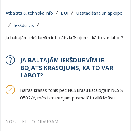
Atbalsts & tehniskā info
BUJ
Uzstādīšana un apkope
 / 
 / 
Iekšdurvis
 / 
 / 
Ja baltajām iekšdurvīm ir bojāts krāsojums, kā to var labot?
JA BALTAJĀM IEKŠDURVĪM IR
BOJĀTS KRĀSOJUMS, KĀ TO VAR
LABOT?
Baltās krāsas tonis pēc NCS krāsu kataloga ir NCS S
0502-Y, mēs izmantojam pusmatētu alkīdkrāsu.
NOSŪTIET TO DRAUGAM